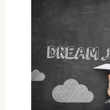
Zwischen
Sicherheit
und
Unabhängigkeit:
Der
Weg
zum
Traumberuf