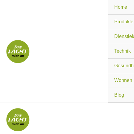
Zum
Home
Inhalt
springen
Produkte
Dienstle
Technik
Gesundhe
Wohnen
Blog