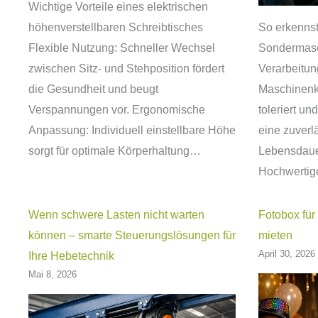
Wichtige Vorteile eines elektrischen
höhenverstellbaren Schreibtisches
So erkennst
Flexible Nutzung: Schneller Wechsel
Sondermasc
zwischen Sitz- und Stehposition fördert
Verarbeitun
die Gesundheit und beugt
Maschinenk
Verspannungen vor. Ergonomische
toleriert un
Anpassung: Individuell einstellbare Höhe
eine zuverl
sorgt für optimale Körperhaltung…
Lebensdaue
Hochwertig
Wenn schwere Lasten nicht warten
Fotobox für
können – smarte Steuerungslösungen für
mieten
April 30, 2026
Ihre Hebetechnik
Mai 8, 2026