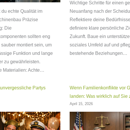
Wichtige Schritte für einen g
 du echte Qualität im
Neuanfang nach der Scheid
hinenbau Präzise
Reflektiere deine Bedürfniss
g: Die
definiere klare persönliche Zi
omponenten sollten eng
Zukunft. Baue ein unterstütz
d sauber montiert sein, um
soziales Umfeld auf und pfle
ässige Funktion und lange
bestehende Beziehungen…
r zu gewährleisten.
e Materialien: Achte…
 unvergessliche Partys
Wenn Familienkonflikte vor G
landen: Was wirklich auf Si
April 15, 2026