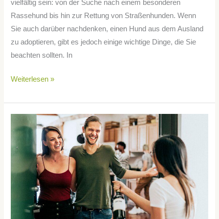
vielfältig sein: von der Suche nach einem besonderen
Rassehund bis hin zur Rettung von Straßenhunden. Wenn
Sie auch darüber nachdenken, einen Hund aus dem Ausland
zu adoptieren, gibt es jedoch einige wichtige Dinge, die Sie
beachten sollten. In
Weiterlesen »
Gastgeber-
Tipps:
So
beeindrucken
Sie
Ihre
Freunde
beim