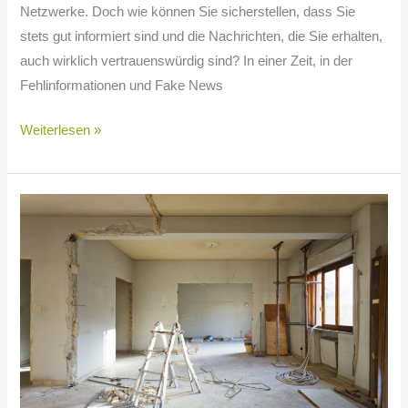
Netzwerke. Doch wie können Sie sicherstellen, dass Sie
stets gut informiert sind und die Nachrichten, die Sie erhalten,
auch wirklich vertrauenswürdig sind? In einer Zeit, in der
Fehlinformationen und Fake News
Weiterlesen »
Das
erste
Eigenheim
–
Darauf
musst
Du
achten!