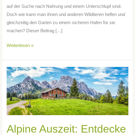
auf der Suche nach Nahrung und einem Unterschlupf sind.
Doch wie kann man ihnen und anderen Wildtieren helfen und
gleichzeitig den Garten zu einem sicheren Hafen für sie
machen? Dieser Beitrag […]
Weiterlesen »
Alpine
Auszeit:
Entdecke
die
Magie
der
Berghütten
Alpine Auszeit: Entdecke
in