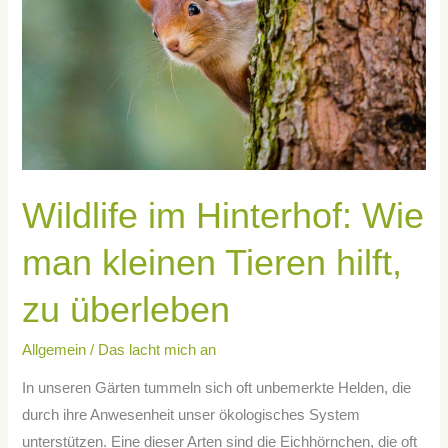
man
kleinen
Tieren
hilft,
zu
überleben
Wildlife im Hinterhof: Wie
man kleinen Tieren hilft,
zu überleben
Allgemein
/
Das lacht mich an
In unseren Gärten tummeln sich oft unbemerkte Helden, die
durch ihre Anwesenheit unser ökologisches System
unterstützen. Eine dieser Arten sind die Eichhörnchen, die oft