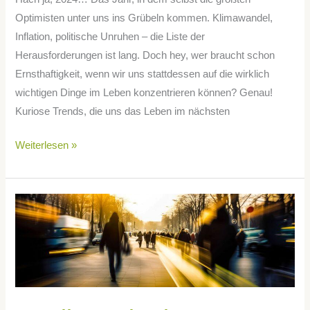
Optimisten unter uns ins Grübeln kommen. Klimawandel,
Inflation, politische Unruhen – die Liste der
Herausforderungen ist lang. Doch hey, wer braucht schon
Ernsthaftigkeit, wenn wir uns stattdessen auf die wirklich
wichtigen Dinge im Leben konzentrieren können? Genau!
Kuriose Trends, die uns das Leben im nächsten
Weiterlesen »
Studieren
in
der
Großstadt
–
Tipps