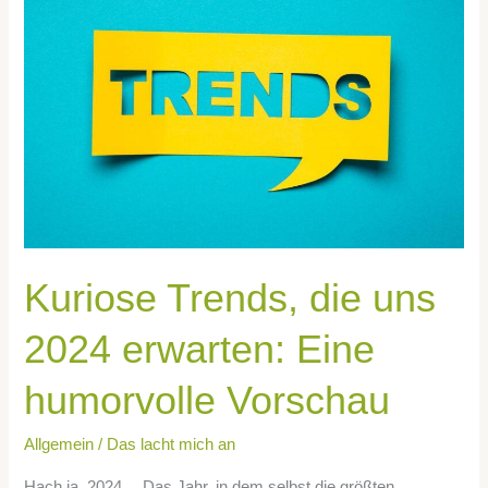
die
uns
2024
erwarten:
Eine
humorvolle
Vorschau
Kuriose Trends, die uns
2024 erwarten: Eine
humorvolle Vorschau
Allgemein
/
Das lacht mich an
Hach ja, 2024… Das Jahr, in dem selbst die größten