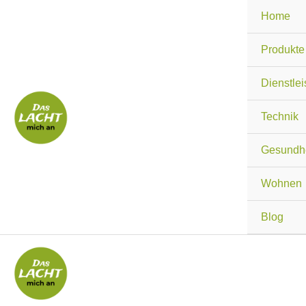
Zum
Home
Inhalt
springen
Produkte
Dienstle
Technik
Gesundhe
Wohnen
Blog