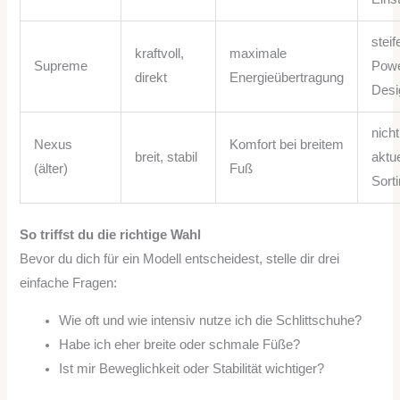
steif
kraftvoll,
maximale
Supreme
Powe
direkt
Energieübertragung
Desi
nich
Nexus
Komfort bei breitem
breit, stabil
aktu
(älter)
Fuß
Sort
So triffst du die richtige Wahl
Bevor du dich für ein Modell entscheidest, stelle dir drei
einfache Fragen:
Wie oft und wie intensiv nutze ich die Schlittschuhe?
Habe ich eher breite oder schmale Füße?
Ist mir Beweglichkeit oder Stabilität wichtiger?