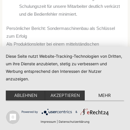
Schulungszeit für unsere Mitarbeiter deutlich verkürzt
und die Bedienfehler minimiert.
Persönlicher Bericht: Sondermaschinenbau als Schlüssel
zum Erfolg
Als Produktionsleiter bei einem mittelständischen
Unternehmen stand ich vor der Herausforderung, unsere
Diese Seite nutzt Website-Tracking-Technologien von Dritten,
Fertigung flexibler und effizienter zu gestalten. Die
um ihre Dienste anzubieten, stetig zu verbessern und
Entscheidung für eine individuell entwickelte Sondermaschine
Werbung entsprechend den Interessen der Nutzer
war ein großer Schritt, der mit erheblichen Investitionskosten
anzuzeigen.
verbunden war. Doch schon kurz nach der Inbetriebnahme
zeigte sich, wie präzise die Maschine auf unsere
ABLEHNEN
AKZEPTIEREN
MEHR
Betriebsziele abgestimmt war.
Besonders beeindruckt hat mich die modulare Bauweise, die
Powered by
&
es uns ermöglichte, schnell auf wechselnde
Impressum
|
Datenschutzerklärung
Produktanforderungen zu reagieren. Das führte zu einer