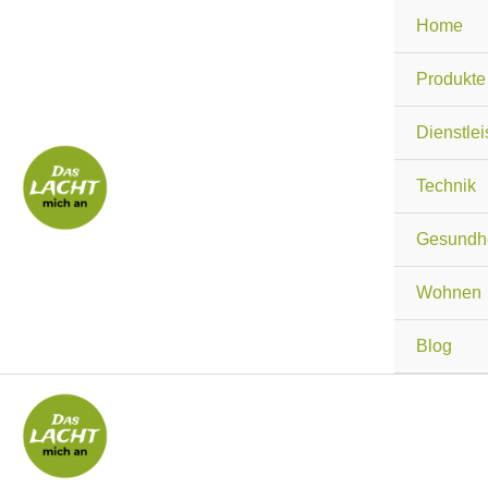
Zum
Home
Inhalt
springen
Produkte
Dienstle
Technik
Gesundhe
Wohnen
Blog